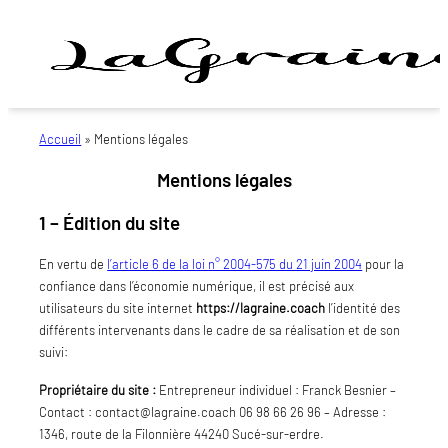
Aller
au
contenu
Activons
et
Mentions
Accueil
»
Mentions légales
Cultivons
légales
ensemble
Mentions légales
le
changement
1 – Édition du site
!
En vertu de
l’article 6 de la loi n° 2004-575 du 21 juin 2004
pour la
confiance dans l’économie numérique, il est précisé aux
utilisateurs du site internet
https://lagraine.coach
l’identité des
différents intervenants dans le cadre de sa réalisation et de son
suivi:
Propriétaire du site :
Entrepreneur individuel : Franck Besnier –
Contact : contact@lagraine.coach 06 98 66 26 96 – Adresse :
1346, route de la Filonnière 44240 Sucé-sur-erdre.