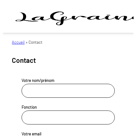
Aller
au
contenu
Activons
et
Accueil
»
Contact
Cultivons
ensemble
le
Contact
changement
!
Votre nom/prénom
Fonction
Votre email